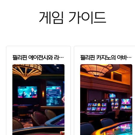
게임 가이드
필리핀 에이전시와 라이브 카지노의 게임 제공 방식
필리핀 카지노의 아바타게임 플레이 이해와 전략