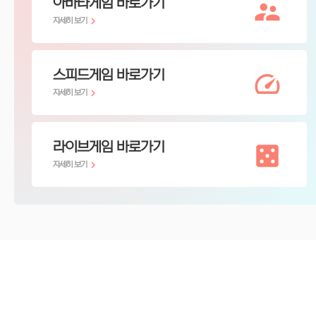
아바타게임 바로가기
supervisor_account
chevron_right
자세히 보기
스피드게임 바로가기
speed
chevron_right
자세히 보기
라이브게임 바로가기
casino
chevron_right
자세히 보기