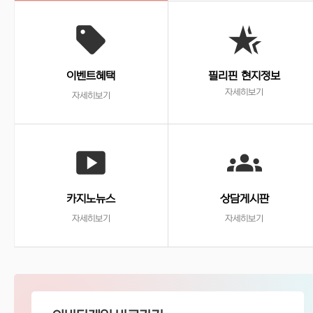
sell
hotel_class
이벤트혜택
필리핀 현지정보
자세히보기
자세히보기
smart_display
groups
카지노뉴스
상담게시판
자세히보기
자세히보기