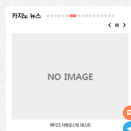
카지노 뉴스
chevron_left
chevron_right
pause
mess
메이크 자동포스팅 테스트