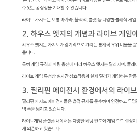
필리핀 전문 카지노 에이전시는 라이브게임을 높은 품질로 제공하기
수 있는 공정성을 기대할 수 있습니다.
라이브 카지노는 보통 바카라, 블랙잭, 룰렛 등 다양한 클래식 게
2. 하우스 엣지의 개념과 라이브 게임
하우스 엣지는 카지노가 장기적으로 가지는 통계적 우위 비율을 말하
줍니다.
특히 게임 규칙과 베팅 옵션에 따라 하우스 엣지는 달라지며, 플
라이브 게임 특성상 실시간 상호작용과 실제 딜러가 개입하는 만큼,
3. 필리핀 에이전시 환경에서의 라이
필리핀 카지노 에이전시들은 법적 규제를 준수하며 안전하고 투명한
택 폭을 넓히고 있습니다.
라이브게임 플랫폼 내에서는 다양한 베팅 한도와 게임 모드 설정이
게 의존하고 있습니다.