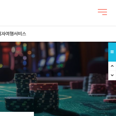
비자여행서비스