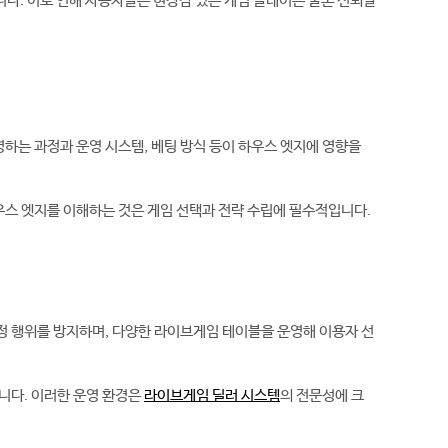
다. 이로 인해 사용자들은 현장감 있는 게임 플레이는 물론 신뢰할
하는 과정과 운영 시스템, 베팅 방식 등이 하우스 엣지에 영향을
우스 엣지를 이해하는 것은 게임 선택과 전략 수립에 필수적입니다.
 행위를 방지하며, 다양한 라이브게임 테이블을 운영해 이용자 선
니다. 이러한 운영 환경은
라이브게임 딜러 시스템
의 전문성에 크