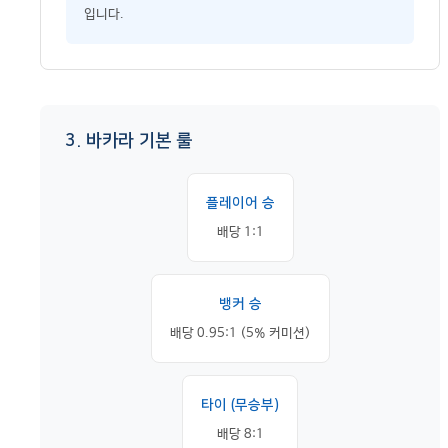
입니다.
3. 바카라 기본 룰
플레이어 승
배당 1:1
뱅커 승
배당 0.95:1 (5% 커미션)
타이 (무승부)
배당 8:1