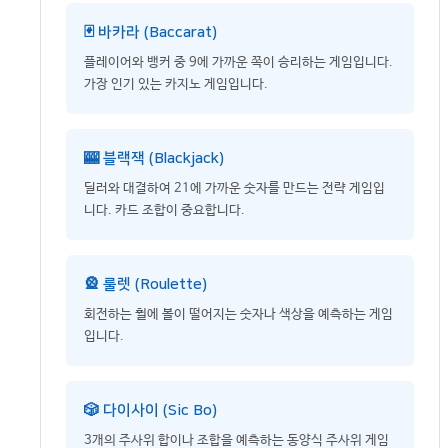
🃏 바카라 (Baccarat)
플레이어와 뱅커 중 9에 가까운 쪽이 승리하는 게임입니다.
가장 인기 있는 카지노 게임입니다.
🎰 블랙잭 (Blackjack)
딜러와 대결하여 21에 가까운 숫자를 만드는 전략 게임입
니다. 카드 조합이 중요합니다.
🎡 룰렛 (Roulette)
회전하는 휠에 볼이 떨어지는 숫자나 색상을 예측하는 게임
입니다.
🎲 다이사이 (Sic Bo)
3개의 주사위 합이나 조합을 예측하는 동양식 주사위 게임