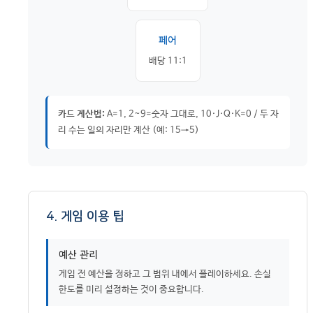
페어
배당 11:1
카드 계산법:
A=1, 2~9=숫자 그대로, 10·J·Q·K=0 / 두 자
리 수는 일의 자리만 계산 (예: 15→5)
4. 게임 이용 팁
예산 관리
게임 전 예산을 정하고 그 범위 내에서 플레이하세요. 손실
한도를 미리 설정하는 것이 중요합니다.