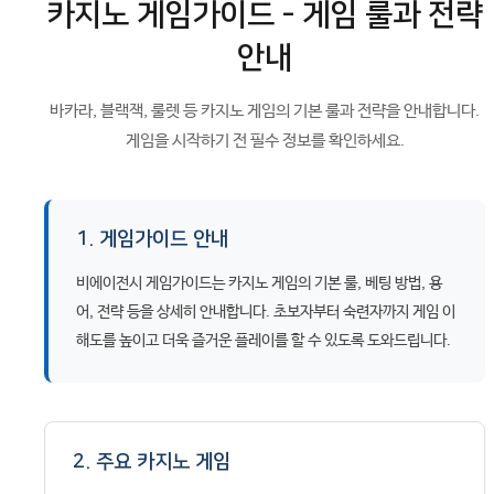
카지노 게임가이드 - 게임 룰과 전략
안내
바카라, 블랙잭, 룰렛 등 카지노 게임의 기본 룰과 전략을 안내합니다.
게임을 시작하기 전 필수 정보를 확인하세요.
1. 게임가이드 안내
비에이전시 게임가이드는 카지노 게임의 기본 룰, 베팅 방법, 용
어, 전략 등을 상세히 안내합니다. 초보자부터 숙련자까지 게임 이
해도를 높이고 더욱 즐거운 플레이를 할 수 있도록 도와드립니다.
2. 주요 카지노 게임