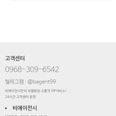
고객센터
0968-309-6542
텔레그램 : @bagent99
비에이전시만의 차별화된 고품격 VIP서비스!
24시간 고객센터 운영
비에이전시