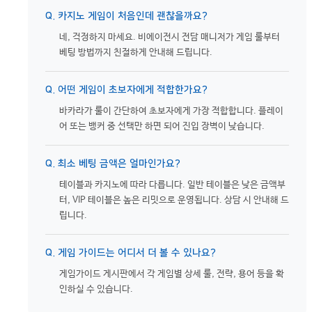
Q. 카지노 게임이 처음인데 괜찮을까요?
네, 걱정하지 마세요. 비에이전시 전담 매니저가 게임 룰부터
베팅 방법까지 친절하게 안내해 드립니다.
Q. 어떤 게임이 초보자에게 적합한가요?
바카라가 룰이 간단하여 초보자에게 가장 적합합니다. 플레이
어 또는 뱅커 중 선택만 하면 되어 진입 장벽이 낮습니다.
Q. 최소 베팅 금액은 얼마인가요?
테이블과 카지노에 따라 다릅니다. 일반 테이블은 낮은 금액부
터, VIP 테이블은 높은 리밋으로 운영됩니다. 상담 시 안내해 드
립니다.
Q. 게임 가이드는 어디서 더 볼 수 있나요?
게임가이드 게시판에서 각 게임별 상세 룰, 전략, 용어 등을 확
인하실 수 있습니다.