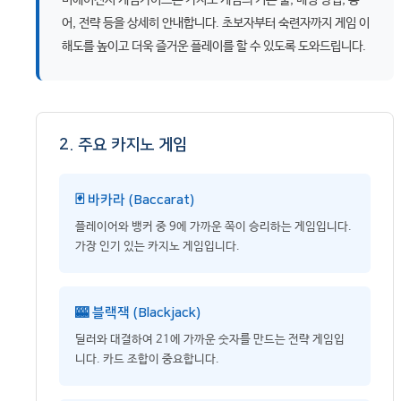
어, 전략 등을 상세히 안내합니다. 초보자부터 숙련자까지 게임 이
해도를 높이고 더욱 즐거운 플레이를 할 수 있도록 도와드립니다.
2. 주요 카지노 게임
🃏 바카라 (Baccarat)
플레이어와 뱅커 중 9에 가까운 쪽이 승리하는 게임입니다.
가장 인기 있는 카지노 게임입니다.
🎰 블랙잭 (Blackjack)
딜러와 대결하여 21에 가까운 숫자를 만드는 전략 게임입
니다. 카드 조합이 중요합니다.