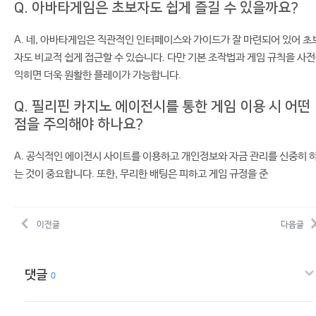
Q. 아바타게임은 초보자도 쉽게 즐길 수 있을까요?
A. 네, 아바타게임은 직관적인 인터페이스와 가이드가 잘 마련되어 있어 초
자도 비교적 쉽게 접근할 수 있습니다. 다만 기본 조작법과 게임 규칙을 사
익히면 더욱 원활한 플레이가 가능합니다.
Q. 필리핀 카지노 에이전시를 통한 게임 이용 시 어떤
점을 주의해야 하나요?
A. 공식적인 에이전시 사이트를 이용하고 개인정보와 자금 관리를 신중히 
는 것이 중요합니다. 또한, 무리한 배팅은 피하고 게임 규정을 준
이전글
다음글
댓글
0