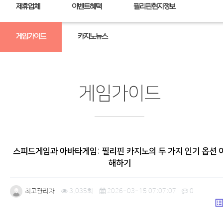
제휴업체
이벤트혜택
필리핀현지정보
게임가이드
카지노뉴스
게임가이드
스피드게임과 아바타게임: 필리핀 카지노의 두 가지 인기 옵션 
해하기
최고관리자
3,035회
2026-03-15 07:07:07
0
list_a