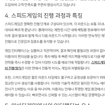
도입하여 고객 만족도를 꾸준히 향상시키고 있습니다.
4. 스피드게임의 진행 과정과 특징
스피드게임은 명확한 진행 단계로 구성되어 있으며, 각 라운드는 보통 30초
내외로 빠르게 끝납니다. 플레이어는 제한된 시간 내에 베팅을 완료해야 하며
이후 결과 발표와 함께 즉시 다음 라운드가 시작됩니다. 이러한 연속적인 게
진행으로 긴장감과 집중도를 유지할 수 있습니다.
게임 인터페이스는 심플하고 직관적이며, 결과 확인에 불필요한 과정이 없
이용자의 편의성을 높입니다. 특히 배팅 후 빠른 피드백을 바탕으로 다음 베
전략을 즉시 수정할 수 있어 다양한 시도를 해보기에 적합합니다.
스피드게
의 진행 방식
은 이런 면에서 전통적 카지노 게임과 차별화됩니다.
또한, 스피드게임은 짧은 라운드 타임에도 불구하고 공정성을 보장하기 위
정교한 난수 생성기를 사용합니다. 이러한 기술적 측면은 필리핀 카지노 에
전시가 신뢰받는 이유 중 하나이며, 이용자는 언제나 투명한 게임 환경에서 
레이할 수 있습니다. 빠르면서도 신뢰할 수 있는 시스템이 핵심 경쟁력입니다