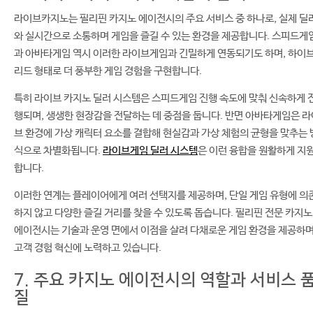
라이브카지노는 필리핀 카지노 에이전시의 주요 서비스 중 하나로, 실제 딜
와 실시간으로 소통하며 게임을 즐길 수 있는 환경을 제공합니다. 스피드게
과 아바타게임 역시 이러한 라이브게임과 긴밀하게 연동되기도 하며, 하이
리드 형태로 더 풍부한 게임 경험을 구현합니다.
특히 라이브 카지노 딜러 시스템은 스피드게임 진행 속도에 맞춰 신속하게 
행되며, 생생한 현장감을 전달하는 데 중점을 둡니다. 반면 아바타게임은 라
브 환경에 가상 캐릭터 요소를 결합해 현실감과 가상 체험의 균형을 맞추는 
식으로 차별화됩니다.
라이브게임 딜러 시스템
은 이런 융합을 원활하게 지
합니다.
이러한 연계는 플레이어에게 여러 선택지를 제공하며, 단일 게임 유형에 의
하지 않고 다양한 즐길 거리를 찾을 수 있도록 돕습니다. 필리핀 전문 카지노
에이전시는 기술과 운영 면에서 이점을 살려 다채로운 게임 환경을 제공하며
고객 경험 혁신에 노력하고 있습니다.
7. 주요 카지노 에이전시의 역할과 서비스 
질