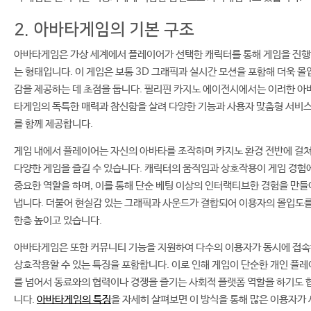
2. 아바타게임의 기본 구조
아바타게임은 가상 세계에서 플레이어가 선택한 캐릭터를 통해 게임을 진
는 형태입니다. 이 게임은 보통 3D 그래픽과 실시간 모션을 포함해 더욱 몰
감을 제공하는 데 초점을 둡니다. 필리핀 카지노 에이전시에서는 이러한 아
타게임의 독특한 매력과 참신함을 살려 다양한 기능과 사용자 맞춤형 서비
를 함께 제공합니다.
게임 내에서 플레이어는 자신의 아바타를 조작하며 카지노 환경 전반에 걸
다양한 게임을 즐길 수 있습니다. 캐릭터의 움직임과 상호작용이 게임 경험
중요한 역할을 하며, 이를 통해 단순 베팅 이상의 인터랙티브한 경험을 만들
냅니다. 더불어 현실감 있는 그래픽과 사운드가 결합되어 이용자의 몰입도
한층 높이고 있습니다.
아바타게임은 또한 커뮤니티 기능을 지원하여 다수의 이용자가 동시에 접
상호작용할 수 있는 특징을 포함합니다. 이로 인해 게임이 단순한 개인 플레
를 넘어서 동료와의 협력이나 경쟁을 즐기는 사회적 플랫폼 역할을 하기도 
니다.
아바타게임의 특징
을 자세히 살펴보면 이 방식을 통해 많은 이용자가 