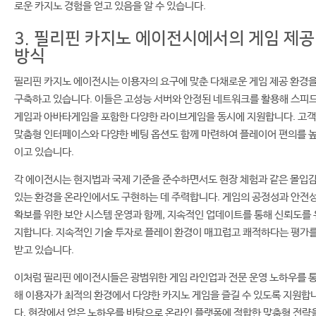
로운 카지노 경험을 얻고 있음을 알 수 있습니다.
3. 필리핀 카지노 에이전시에서의 게임 제공
방식
필리핀 카지노 에이전시는 이용자의 요구에 맞춘 다채로운 게임 제공 환경
구축하고 있습니다. 이들은 고성능 서버와 안정된 네트워크를 활용해 스피
게임과 아바타게임을 포함한 다양한 라이브게임을 동시에 지원합니다. 고객
맞춤형 인터페이스와 다양한 베팅 옵션도 함께 마련하여 플레이어 편의를 
이고 있습니다.
각 에이전시는 현지법과 국제 기준을 준수하면서도 현장 체험과 같은 몰입
있는 환경을 온라인에서도 구현하는 데 주력합니다. 게임의 공정성과 안전
확보를 위한 보안 시스템 운영과 함께, 지속적인 업데이트를 통해 신뢰도를 
지합니다. 지속적인 기술 투자로 플레이 환경이 매끄럽고 쾌적하다는 평가
받고 있습니다.
이처럼 필리핀 에이전시들은 광범위한 게임 라인업과 전문 운영 노하우를 
해 이용자가 최적의 환경에서 다양한 카지노 게임을 즐길 수 있도록 지원합
다. 현장에서 얻은 노하우를 바탕으로 온라인 플랫폼에 적합한 맞춤형 전략