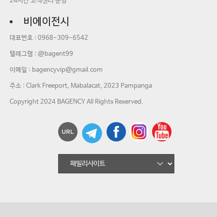
24시간 고객센터 운영
비에이전시
대표번호 :
0968-309-6542
텔레그램 : @bagent99
이메일 :
bagencyvip@gmail.com
주소 : Clark Freeport, Mabalacat, 2023 Pampanga
Copyright 2024 BAGENCY All Rights Reserved.