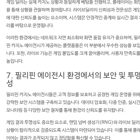
게임 딜러는 실제 카지노 상황과 동일하게 베팅을 진행하고, 플레이어는 화
을 통해 상황을 관찰하며 참여합니다. 라이브딜러의 신뢰성과 전문성은 게
에 대한 신뢰도를 높이는 요소이며, 시스템은 안정적인 중계와 실시간 결과 
리를 바탕으로 운영됩니다.
이러한 환경에서는 네트워크 지연 최소화와 화면 품질 유지가 중요하며, 필
핀 카지노 에이전시가 제공하는 플랫폼들은 이 부분에서 우수한 성능을 보
니다. 또한, 라이브 기능은 게임 몰입도를 크게 끌어올리며, 사용자 만족도
높입니다.
7. 필리핀 에이전시 환경에서의 보안 및 투
성
필리핀 카지노 에이전시들은 고객 정보를 보호하고 공정한 게임 운영을 위
강력한 보안 시스템을 구축하고 있습니다. 데이터 암호화, 다중 인증, 실시
모니터링 등 다양한 보안 절차를 통해 환경의 신뢰도를 유지합니다.
게임 결과 투명성도 중요한 요소로, 랜덤 넘버 생성기(RNG)와 라이브 딜
상황이 합리적으로 검증되도록 시스템이 마련되어 있습니다. 이를 통해 플
이어는 결과가 조작되지 않고 정당함을 확신할 수 있습니다.