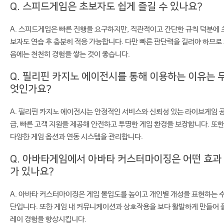
Q. 스피드게임은 초보자도 쉽게 즐길 수 있나요?
A. 스피드게임은 빠른 진행을 요구하지만, 직관적이고 간단한 규칙 덕분에 
보자도 연습 후 충분히 적응 가능합니다. 다만 빠른 판단력을 길러야 하므로
음에는 천천히 경험을 쌓는 것이 좋습니다.
Q. 필리핀 카지노 에이전시를 통해 이용하는 이유는 
엇인가요?
A. 필리핀 카지노 에이전시는 안정적인 서비스와 신뢰성 있는 라이브게임 
급, 빠른 고객 지원을 제공해 안전하고 투명한 게임 환경을 보장합니다. 또한
다양한 게임 옵션과 연동 시스템을 관리합니다.
Q. 아바타게임에서 아바타 커스터마이징은 어떤 효과
가 있나요?
A. 아바타 커스터마이징은 게임 몰입도를 높이고 개인별 개성을 표현하는 
단입니다. 또한 게임 내 커뮤니케이션과 상호작용을 보다 활발하게 만들어 
레이 경험을 향상시킵니다.