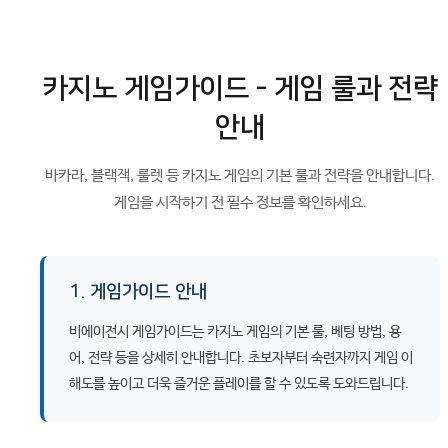
카지노 게임가이드 - 게임 룰과 전략
안내
바카라, 블랙잭, 룰렛 등 카지노 게임의 기본 룰과 전략을 안내합니다.
게임을 시작하기 전 필수 정보를 확인하세요.
1. 게임가이드 안내
비에이전시 게임가이드는 카지노 게임의 기본 룰, 베팅 방법, 용
어, 전략 등을 상세히 안내합니다. 초보자부터 숙련자까지 게임 이
해도를 높이고 더욱 즐거운 플레이를 할 수 있도록 도와드립니다.