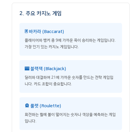
2. 주요 카지노 게임
🃏 바카라 (Baccarat)
플레이어와 뱅커 중 9에 가까운 쪽이 승리하는 게임입니다.
가장 인기 있는 카지노 게임입니다.
🎰 블랙잭 (Blackjack)
딜러와 대결하여 21에 가까운 숫자를 만드는 전략 게임입
니다. 카드 조합이 중요합니다.
🎡 룰렛 (Roulette)
회전하는 휠에 볼이 떨어지는 숫자나 색상을 예측하는 게임
입니다.