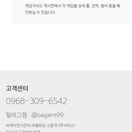
게임가이드 게시판에서 각 게임별 상세 룰, 전략, 용어 등을 확
인하실 수 있습니다.
고객센터
0968-309-6542
텔레그램 : @bagent99
비에이전시만의 차별화된 고품격 VIP서비스!