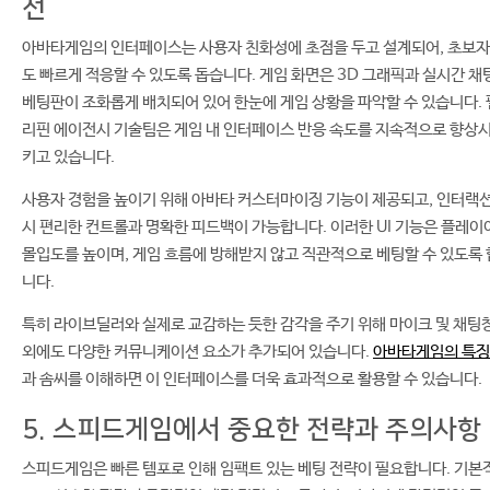
선
아바타게임의 인터페이스는 사용자 친화성에 초점을 두고 설계되어, 초보자
도 빠르게 적응할 수 있도록 돕습니다. 게임 화면은 3D 그래픽과 실시간 채
베팅판이 조화롭게 배치되어 있어 한눈에 게임 상황을 파악할 수 있습니다. 
리핀 에이전시 기술팀은 게임 내 인터페이스 반응 속도를 지속적으로 향상
키고 있습니다.
사용자 경험을 높이기 위해 아바타 커스터마이징 기능이 제공되고, 인터랙
시 편리한 컨트롤과 명확한 피드백이 가능합니다. 이러한 UI 기능은 플레이
몰입도를 높이며, 게임 흐름에 방해받지 않고 직관적으로 베팅할 수 있도록 
니다.
특히 라이브딜러와 실제로 교감하는 듯한 감각을 주기 위해 마이크 및 채팅
외에도 다양한 커뮤니케이션 요소가 추가되어 있습니다.
아바타게임의 특징
과 솜씨를 이해하면 이 인터페이스를 더욱 효과적으로 활용할 수 있습니다.
5. 스피드게임에서 중요한 전략과 주의사항
스피드게임은 빠른 템포로 인해 임팩트 있는 베팅 전략이 필요합니다. 기본