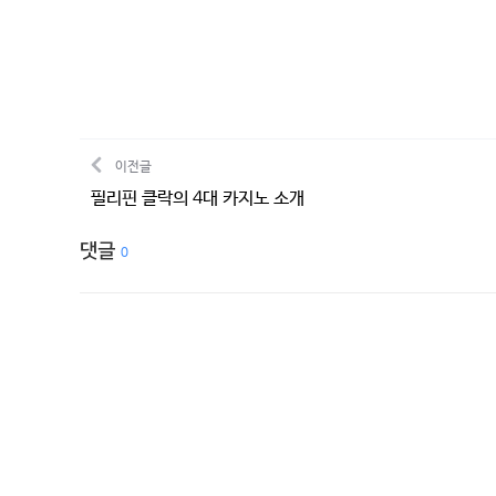
이전글
필리핀 클락의 4대 카지노 소개
댓글
0