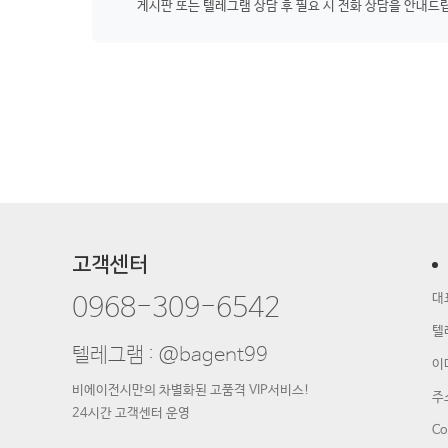
게시판 또는 텔레그램 상담 후 필요 시 전화 상담을 안내드
고객센터
대
0968-309-6542
텔
텔레그램 : @bagent99
이
비에이전시만의 차별화된 고품격 VIP서비스!
주소
24시간 고객센터 운영
Co