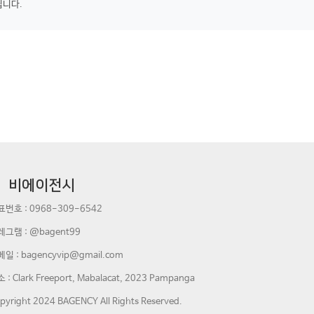
립니다.
비에이전시
표번호 :
0968-309-6542
레그램 : @bagent99
메일 :
bagencyvip@gmail.com
 : Clark Freeport, Mabalacat, 2023 Pampanga
pyright 2024 BAGENCY All Rights Reserved.