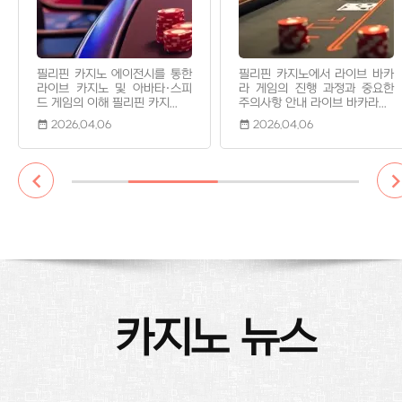
필리핀 카지노 에이전시를 통한
필리핀 카지노에서 라이브 바카
라이브 카지노 및 아바타·스피
라 게임의 진행 과정과 중요한
드 게임의 이해 필리핀 카지...
주의사항 안내 라이브 바카라...
date_range
2026.04.06
date_range
2026.04.06
chevron_left
chevron_r
카지노 뉴스