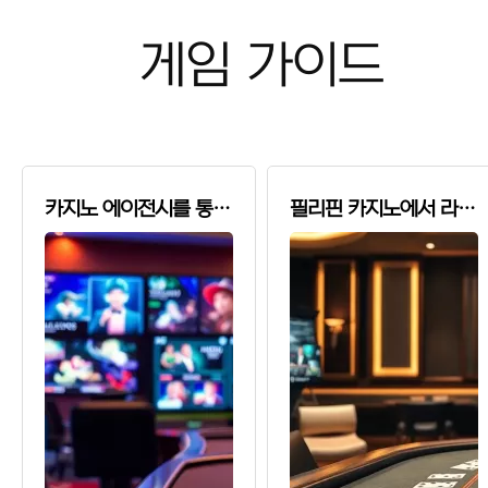
게임 가이드
카지노 에이전시를 통한 필리핀 라이브 카지노 경험 이해하기
필리핀 카지노에서 라이브 바카라 게임 흐름과 주의사항