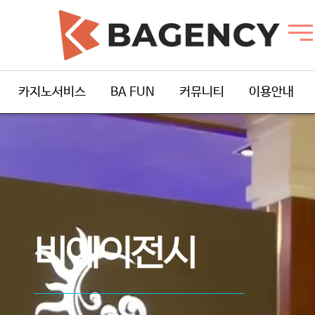
카지노서비스
BA FUN
커뮤니티
이용안내
비에이전시