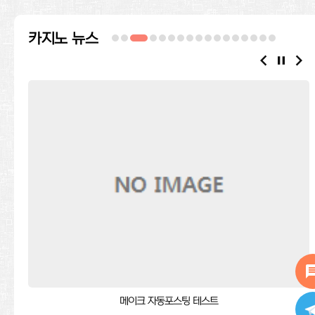
카지노 뉴스
chevron_left
chevron_right
pause
mess
메이크 자동포스팅 테스트