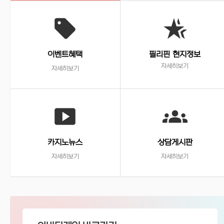
sell
hotel_class
이벤트혜택
필리핀 현지정보
자세히보기
자세히보기
smart_display
groups
카지노뉴스
상담게시판
자세히보기
자세히보기