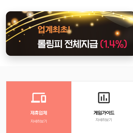
phonelink
insert_chart_outlined
제휴업체
게임가이드
자세히보기
자세히보기