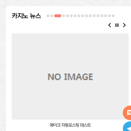
카지노 뉴스
chevron_left
chevron_right
pause
mess
메이크 자동포스팅 테스트