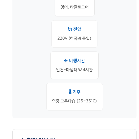
영어, 타갈로그어
🔌 전압
220V (한국과 동일)
✈️ 비행시간
인천-마닐라 약 4시간
🌡️ 기후
연중 고온다습 (25~35°C)