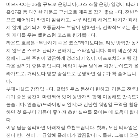
미모사CC는 36홀 규모로 운영되어(코스 조합 운영) 일정에 따라 1
홀/27홀 등 다양한 라운드 구성으로 계획을 잡기 좋습니다. 전반
으로 페어웨이 라인이 깔끔하고, 나무 라인과 해저드 배치가 과하
지 않게 설계되어 초중급자도 부담이 덜하면서, 전략적으로는 충
히 재미를 주는 밸런스형 코스로 평가됩니다.
라운드 흐름은 “무난하게 쉬운 코스”라기보다는, 티샷 방향만 놓
지 않으면 스코어 관리가 편해지는 스타일입니다. 특히 세컨샷 지
점에서 그린 주변이 깔끔하게 정리되어 있어, 어프로치와 퍼팅 감
각을 살리기 좋은 편입니다. 바람이 부는 날에는 체감 난이도가 
라가므로, 거리보다 방향 중심으로 운영하면 실수가 확 줄어듭니
다.
부대시설도 강점입니다. 클럽하우스 동선이 편하고, 라운드 전후
쉬기 좋은 공간이 마련되어 있어 동반자와 함께 이동해도 만족도
높습니다. 연습장(드라이빙 레인지)과 간단한 워밍업 구역을 활용
하면 첫 홀부터 리듬이 좋아져 초반 실수를 줄이는 데 도움이 됩
다.
이용 팁을 정리하면 아래처럼 추천드립니다. 첫째, 오전 티타임은
잔디 컨디션이 더 균일해 플레이가 깔끔합니다. 둘째, 그늘이 적