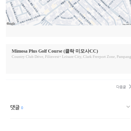
Mimosa Plus Golf Course (클락 미모사CC)
Country Club Drive, Filinvest+ Leisure City, Clark Freeport Zone, Pampang
다음글
댓글
0