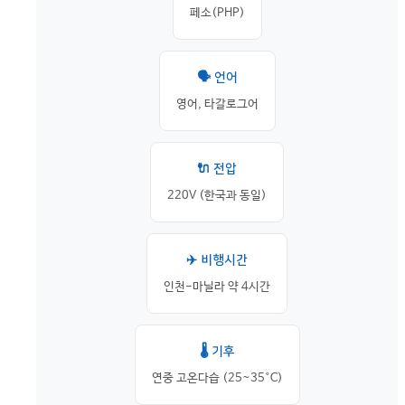
페소(PHP)
🗣️ 언어
영어, 타갈로그어
🔌 전압
220V (한국과 동일)
✈️ 비행시간
인천-마닐라 약 4시간
🌡️ 기후
연중 고온다습 (25~35°C)