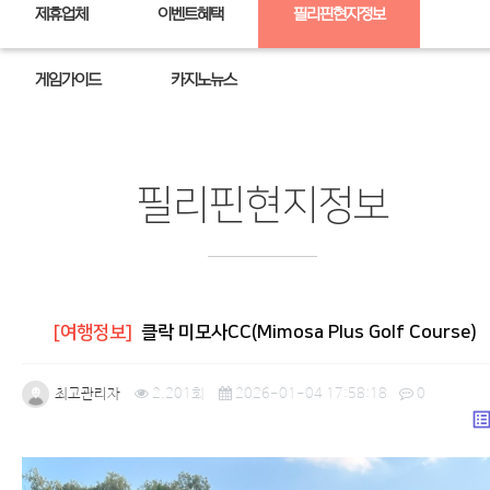
제휴업체
이벤트혜택
필리핀현지정보
게임가이드
카지노뉴스
필리핀현지정보
[여행정보]
클락 미모사CC(Mimosa Plus Golf Course)
최고관리자
2,201회
2026-01-04 17:58:18
0
list_a
본문