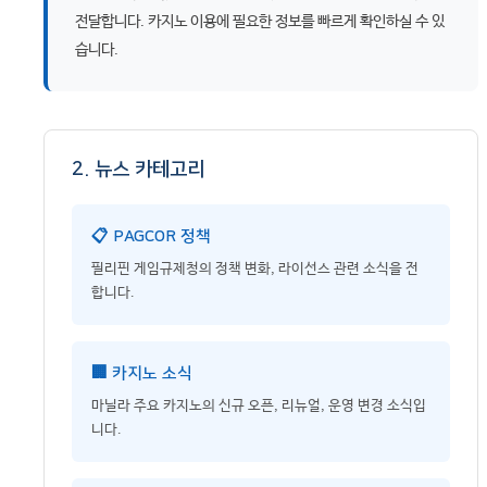
전달합니다. 카지노 이용에 필요한 정보를 빠르게 확인하실 수 있
습니다.
2. 뉴스 카테고리
📋 PAGCOR 정책
필리핀 게임규제청의 정책 변화, 라이선스 관련 소식을 전
합니다.
🏢 카지노 소식
마닐라 주요 카지노의 신규 오픈, 리뉴얼, 운영 변경 소식입
니다.