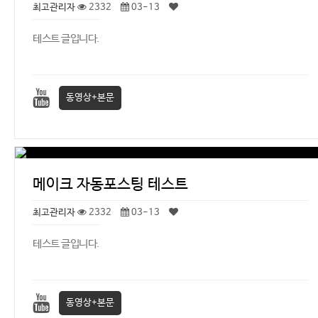
최고관리자
2332
03-13
테스트 글입니다.
동영상+본문
메이크 자동포스팅 테스트
최고관리자
2332
03-13
테스트 글입니다.
동영상+본문