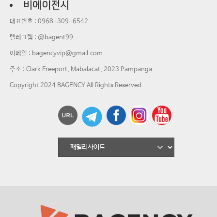
비에이전시
대표번호 :
0968-309-6542
텔레그램 : @bagent99
이메일 :
bagencyvip@gmail.com
주소 : Clark Freeport, Mabalacat, 2023 Pampanga
Copyright 2024 BAGENCY All Rights Reserved.