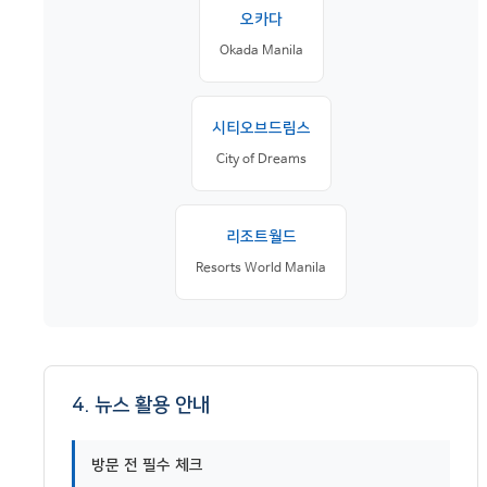
오카다
Okada Manila
시티오브드림스
City of Dreams
리조트월드
Resorts World Manila
4. 뉴스 활용 안내
방문 전 필수 체크