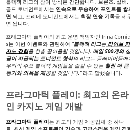
블랙잭 리그의 참여 방식은 간단합니다. 브론즈, 실버,
골드 토너먼트에서는
연속으로 우승하여 포인트를 쌓
면
되고, 프리베 토너먼트에서는
최장 연승 기록
을 세
면 됩니다.
프래그마틱 플레이의 최고 운영 책임자인 Irina Cornid
s는 이번 이벤트와 관련하여
“
블랙잭 리그
는
라이브 카
지노 경험
을 한층 끌어올릴 것입니다.
매일 500개의 
금이 지급되는 토너먼트 형식
의 리그는 플레이어들에
우리의 주요 블랙잭 게임들을 즐길 수 있는
훨씬 더 큰
동기와 의욕을 제공
할 것입니다.”
라고 말했습니다.
프라그마틱 플레이: 최고의 온라
인 카지노 게임 개발
프라그마틱 플레이
는 최고의 게임 제공업체 중 하나
로,
최신 게임 소프트웨어 기술
과
고급스러운 게임 경