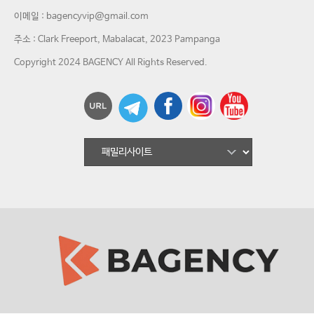
이메일 :
bagencyvip@gmail.com
주소 : Clark Freeport, Mabalacat, 2023 Pampanga
Copyright 2024 BAGENCY All Rights Reserved.