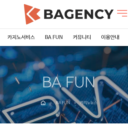
카지노서비스
BA FUN
커뮤니티
이용안내
BA FUN
BA FUN
카지노뉴스
chevron_right
chevron_right