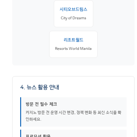
시티오브드림스
City of Dreams
리조트월드
Resorts World Manila
4. 뉴스 활용 안내
방문 전 필수 체크
카지노 방문 전 운영 시간 변경, 정책 변화 등 최신 소식을 확
인하세요.
프로모션 활용